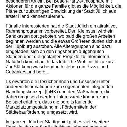
besonderen Art ein. Bei Beach-Party-Atmosphäre mit
Aktionen für die ganze Familie gibt es die Möglichkeit, die
Pläne zur zukünftigen Entwicklung der Stadt Jülich aus
erster Hand kennenzulernen.
Für alle Interessierten hat die Stadt Jülich ein attraktives
Rahmenprogramm vorbereitet. Den Kleinsten wird ein
Sandkasten dort geboten, wo bald die großen Arbeiten
beginnen werden und die etwas Größeren dürfen sich auf
der Hüpfburg austoben. Alle Altersgruppen sind dazu
eingeladen, sich an den ringsherum aufgebauten
Ständen über die geplanten Projekte zu informieren.
Natürlich kommt auch das leibliche Wohl nicht zu kurz:
Zur Stärkung zwischendurch stehen ein Pizza- und
Getränkestand bereit.
Es erwarten die Besucherinnen und Besucher unter
anderem Informationen zum sogenannten Integrierten
Handlungskonzept (InHK) und den Maßnahmen, die
dabei umgesetzt werden. Interessierte können zum
Beispiel erfahren, dass die bereits laufende
Marktplatzumgestaltung mit Fördermitteln der
Städtebauförderung umgesetzt wird.
Im ganzen Jülicher Stadtgebiet gibt es viele weitere
Projekte, die die Stadt attraktiver, lebenswerter und