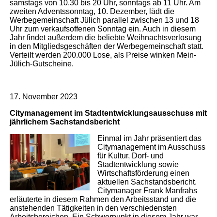
samstags von 10.30 bis 20 Uhr, sonntags ab 11 Uhr. Am
zweiten Adventssonntag, 10. Dezember, lädt die
Werbegemeinschaft Jülich parallel zwischen 13 und 18
Uhr zum verkaufsoffenen Sonntag ein. Auch in diesem
Jahr findet außerdem die beliebte Weihnachtsverlosung
in den Mitgliedsgeschäften der Werbegemeinschaft statt.
Verteilt werden 200.000 Lose, als Preise winken Mein-
Jülich-Gutscheine.
17. November 2023
Citymanagement im Stadtentwicklungsausschuss mit
jährlichem Sachstandsbericht
Einmal im Jahr präsentiert das
Citymanagement im Ausschuss
für Kultur, Dorf- und
Stadtentwicklung sowie
Wirtschaftsförderung einen
aktuellen Sachstandsbericht.
Citymanager Frank Manfrahs
erläuterte in diesem Rahmen den Arbeitsstand und die
anstehenden Tätigkeiten in den verschiedensten
Arbeitsbereichen. Ein Schwerpunkt in diesem Jahr war