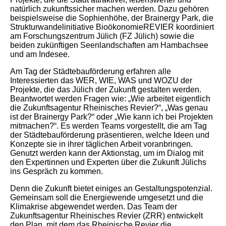
natürlich zukunftssicher machen werden. Dazu gehören
beispielsweise die Sophienhöhe, der Brainergy Park, die
Strukturwandelinitiative BioökonomieREVIER koordiniert
am Forschungszentrum Jülich (FZ Jülich) sowie die
beiden zukünftigen Seenlandschaften am Hambachsee
und am Indesee.
Am Tag der Städtebauförderung erfahren alle
Interessierten das WER, WIE, WAS und WOZU der
Projekte, die das Jülich der Zukunft gestalten werden.
Beantwortet werden Fragen wie: „Wie arbeitet eigentlich
die Zukunftsagentur Rheinisches Revier?“, „Was genau
ist der Brainergy Park?“ oder „Wie kann ich bei Projekten
mitmachen?“. Es werden Teams vorgestellt, die am Tag
der Städtebauförderung präsentieren, welche Ideen und
Konzepte sie in ihrer täglichen Arbeit voranbringen.
Genutzt werden kann der Aktionstag, um im Dialog mit
den Expertinnen und Experten über die Zukunft Jülichs
ins Gespräch zu kommen.
Denn die Zukunft bietet einiges an Gestaltungspotenzial.
Gemeinsam soll die Energiewende umgesetzt und die
Klimakrise abgewendet werden. Das Team der
Zukunftsagentur Rheinisches Revier (ZRR) entwickelt
den Plan, mit dem das Rheinische Revier die